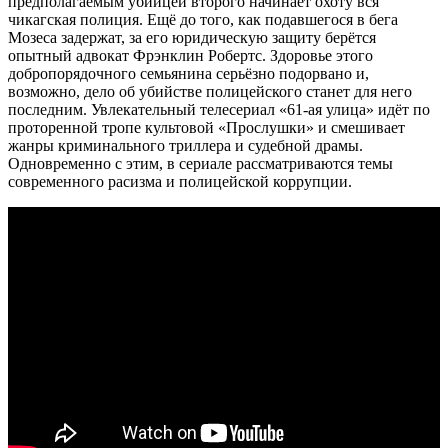
предполагаемым убийцей второго начинает охоту вся
чикагская полиция. Ещё до того, как подавшегося в бега
Мозеса задержат, за его юридическую защиту берётся
опытный адвокат Фрэнклин Робертс. Здоровье этого
добропорядочного семьянина серьёзно подорвано и,
возможно, дело об убийстве полицейского станет для него
последним. Увлекательный телесериал «61-ая улица» идёт по
проторенной тропе культовой «Прослушки» и смешивает
жанры криминального триллера и судебной драмы.
Одновременно с этим, в сериале рассматриваются темы
современного расизма и полицейской коррупции.