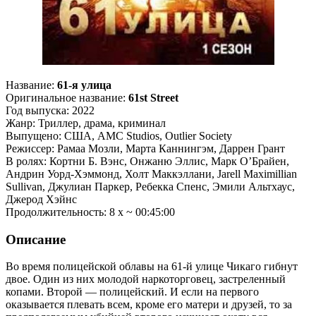
Название:
61-я улица
Оригинальное название:
61st Street
Год выпуска: 2022
Жанр: Триллер, драма, криминал
Выпущено: США, AMC Studios, Outlier Society
Режиссер: Рамаа Мозли, Марта Каннингэм, Даррен Грант
В ролях: Кортни Б. Вэнс, Онжаню Эллис, Марк О’Брайен,
Андрин Уорд-Хэммонд, Холт Маккэллани, Jarell Maximillian
Sullivan, Джулиан Паркер, Ребекка Спенс, Эмили Альтхаус,
Джерод Хэйнс
Продолжительность: 8 х ~ 00:45:00
Описание
Во время полицейской облавы на 61-й улице Чикаго гибнут
двое. Один из них молодой наркоторговец, застреленный
копами. Второй — полицейский. И если на первого
оказывается плевать всем, кроме его матери и друзей, то за