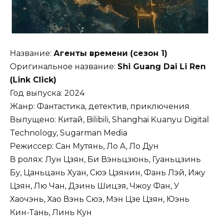
Название:
Агенты времени (сезон 1)
Оригинальное название:
Shi Guang Dai Li Ren
(Link Click)
Год выпуска: 2024
Жанр: Фантастика, детектив, приключения
Выпущено: Китай, Bilibili, Shanghai Kuanyu Digital
Technology, Sugarman Media
Режиссер: Сан Мутянь, Ло А, Ло Дун
В ролях: Лун Цзян, Би Вэньцзюнь, Гуаньцзинь
Бу, Цаньцань Хуан, Сюэ Цзянин, Фань Лэй, Ижу
Цзян, Лю Чан, Дзинь Шицзя, Чжоу Фан, У
Хаочэнь, Хао Вэнь Сюэ, Мэн Цзе Цзян, Юэнь
Кин-Тань, Линь Кун