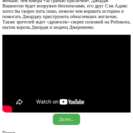
меньше, чем юмора «за гранью приличия». Джордж
Вашинтон будет вооружен бензопилами, его друг Сэм Адамс
хотел бы скорее пить пиво, нежели чем вершить историю и
помогать Джорджу приструнить обнаглевших англичан.
Также зрителей ждет «дровосек» скорее похожий на Робокопа,
нытик король Джордж и индеец Джеронимо.
Далее...
Поиск