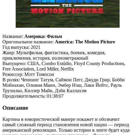
Название:
Америка: Фильм
Оригинальное название:
America: The Motion Picture
Год выпуска: 2021
Жанр: Мультфильм, фантастика, боевик, комедия,
приключения, история, полнометражный
Выпущено: США, Combo Estúdio, Floyd County Productions,
Free Association, Lord Miller, Netflix
Режиссер: Мэтт Томпсон
В ролях: Ченнинг Татум, Саймон Пегг, Джуди Грир, Бобби
Мойнахан, Оливия Манн, Эмбер Нэш, Лаки Йейтс, Рауль
Трухильо, Киллер Майк, Дэйв Каллахэм
Продолжительность: 01:38:07
Описание
Картина в юмористической манере покажет и обозначит
самый сложный период становления новой нации — период
американской революции. Только истории в ленте будет куда