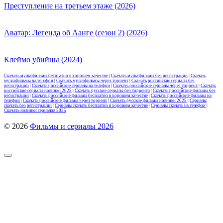
Преступление на третьем этаже (2026)
Аватар: Легенда об Аанге (сезон 2) (2026)
Клеймо убийцы (2024)
Скачать мультфильмы бесплатно в хорошем качестве
|
Скачать мультфильмы без регистрации
|
Скачать
мультфильмы на телефон
|
Скачать мультфильмы через торрент
|
Скачать российские сериалы без
регистрации
|
Скачать российские сериалы на телефон
|
Скачать российские сериалы через торрент
|
Скачать
российские сериалы новинки 2025
|
Скачать русские сериалы без торрента
|
Скачать российские фильмы без
регистрации
|
Скачать российские фильмы бесплатно в хорошем качестве
|
Скачать российские фильмы на
телефон
|
Скачать российские фильмы через торрент
|
Скачать русские фильмы новинки 2025
|
Сериалы
скачать без регистрации
|
Сериалы скачать бесплатно в хорошем качестве
|
Сериалы скачать на телефон
|
Скачать новинки сериалов 2025
© 2026
Фильмы и сериалы 2026