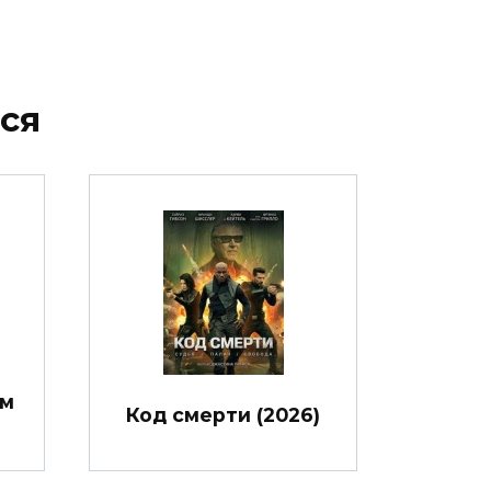
ся
им
Код смерти (2026)