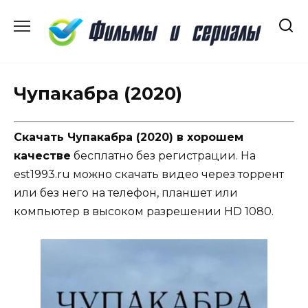
Перейти
к
содержанию
Чупакабра (2020)
Скачать Чупакабра (2020) в хорошем
качестве
бесплатно без регистрации. На
est1993.ru можно скачать видео через торрент
или без него на телефон, планшет или
компьютер в высоком разрешении HD 1080.