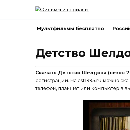
Перейти
к
содержанию
Мультфильмы бесплатно
Росси
Детство Шелдон
Скачать Детство Шелдона (сезон 7)
регистрации. На est1993.ru можно ска
телефон, планшет или компьютер в в