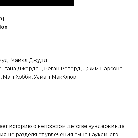
7)
don
муд, Майкл Джудд
онтана Джордан, Реган Реворд, Джим Парсонс,
, Мэтт Хобби, Уайатт МакКлюр
ает историю о непростом детстве вундеркинда
ия не разделяют увлечения сына наукой: его