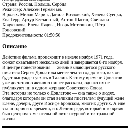
Страна: Россия, Польша, Сербия
Режиссер: Алексей Герман мл.
В ролях: Милан Марич, Данила Козловский, Хелена Суецка,
Ева Герр, Артур Бесчастный, Антон Шагин, Светлана
Ходченкова, Елена Лядова, Игорь Митюшкин, Пётр
Гонсовский
Продолжительность: 01:50:50
Описание
Действие фильма происходит в начале ноября 1971 года,
сюжет охватывает несколько дней и завершается 8-го ноября.
В центре повествования — жизнь выдающегося русского
писателя Сергея Довлатова менее чем за год до того, как он
будет вынужден уехать в Таллин. К этому времени Довлатов
уже достаточно активно пишет рассказы, однако их не
публикуют ни в одном журнале Советского Союза.
Эта история не только о Довлатове — она также о людях,
благодаря которым он стал великим писателем: будущей жене
Елене, дочери, друге Иосифе Бродском, многих других. А еще
эта история и о времени, и о Ленинграде, который в то время
был центром замечательной литературной и театральной
жизни.