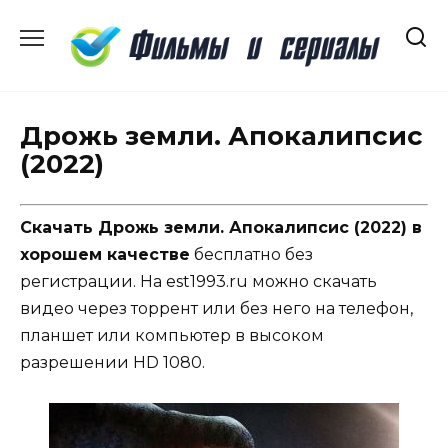
Перейти
к
содержанию
Дрожь земли. Апокалипсис
(2022)
Скачать Дрожь земли. Апокалипсис (2022) в
хорошем качестве
бесплатно без
регистрации. На est1993.ru можно скачать
видео через торрент или без него на телефон,
планшет или компьютер в высоком
разрешении HD 1080.