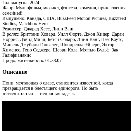
Год выпуска: 2024
Жанр: Мультфильм, мюзикл, фэнтези, комедия, приключения,
семейный
Выпущено: Канада, США, BuzzFeed Motion Pictures, Buzzfeed
Studios, Matchbox Hero
Режиссер: Джаред Хесс, Линн Ванг
В ролях: Бриттани Ховард, Уилл Форте, Джон Хидер, Даран
Норрис, Дэвид Мичи, Бетси Содаро, Линн Ванг, Пэм Коутс,
Мишель Джубили Гонсалес, Шондрелла Эйвери, Эктор
Хименес, Гено Седжерс, Шерри Кола, Мэттью Вульф, Зак
Галифианакис
Продолжительность: 01:38:07
Описание
Пони, мечтающая о славе, становится известной, когда
превращается в блестящего единорога. Но быть
знаменитостью — непростая задача.