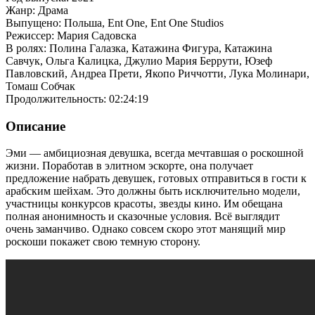
Жанр: Драма
Выпущено: Польша, Ent One, Ent One Studios
Режиссер: Мария Садовска
В ролях: Полина Галазка, Катажина Фигура, Катажина
Савчук, Ольга Калицка, Джулио Мария Беррути, Юзеф
Павловский, Андреа Прети, Якопо Риччотти, Лука Молинари,
Томаш Собчак
Продолжительность: 02:24:19
Описание
Эми — амбициозная девушка, всегда мечтавшая о роскошной
жизни. Поработав в элитном эскорте, она получает
предложение набрать девушек, готовых отправиться в гости к
арабским шейхам. Это должны быть исключительно модели,
участницы конкурсов красоты, звезды кино. Им обещана
полная анонимность и сказочные условия. Всё выглядит
очень заманчиво. Однако совсем скоро этот манящий мир
роскоши покажет свою темную сторону.