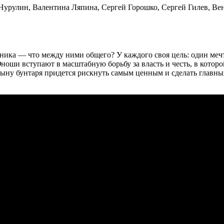
 Нурулин, Валентина Ляпина, Сергей Горошко, Сергей Гилев, В
ика — что между ними общего? У каждого своя цель: один мечта
оши вступают в масштабную борьбу за власть и честь, в которой
 сыну бунтаря придется рискнуть самым ценным и сделать глав