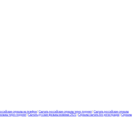
оссийские сериалы на телефон
|
Скачать российские сериалы через торрент
|
Скачать российские сериалы
фильмы через торрент
|
Скачать русские фильмы новинки 2025
|
Сериалы скачать без регистрации
|
Сериалы