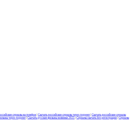
оссийские сериалы на телефон
|
Скачать российские сериалы через торрент
|
Скачать российские сериалы
фильмы через торрент
|
Скачать русские фильмы новинки 2025
|
Сериалы скачать без регистрации
|
Сериалы