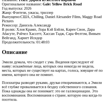
Оригинальное название:
Gale: Yellow Brick Road
Год выпуска: 2026
Жанр: Фэнтези, ужасы, триллер
Выпущено:США, Chilling, Daniel Alexander Films, Maggy Road
Pictures
Режиссер: Даниэль Александр
В ролях: Хлоя Крамп, Лора Кэй Бэйли, Карен Свон, Дара
Абасуте, Рэйчел Хассетт, Хассан Тадж, Сара Фелтэм, Вивьен
Вейганд, Хариет Исидор
Продолжительность: 01:48:03
Описание
Эмили думала, что сходит с ума. Видения преследуют её
наяву: искажённые лица, которых она никогда не видела,
места, которых не существует на картах, голоса, зовущие её по
имени, которого она не помнит.
Психиатры разводят руками, друзья отворачиваются, а Эмили
всё глубже проваливается в бездну собственного сознания.
Пока однажды она не понимает: это не галлюцинации. Это
воспоминания. Воспоминания о стране, которую она когда-то
посетила.