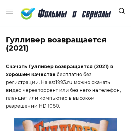
Перейти
к
содержанию
Гулливер возвращается
(2021)
Скачать Гулливер возвращается (2021) в
хорошем качестве
бесплатно без
регистрации. На est1993.ru можно скачать
видео через торрент или без него на телефон,
планшет или компьютер в высоком
разрешении HD 1080.