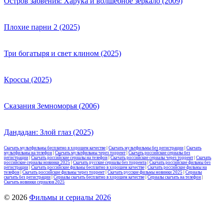
Остров забвения: Харука и волшебное зеркало (2009)
Плохие парни 2 (2025)
Три богатыря и свет клином (2025)
Кроссы (2025)
Сказания Земноморья (2006)
Дандадан: Злой глаз (2025)
Скачать мультфильмы бесплатно в хорошем качестве
|
Скачать мультфильмы без регистрации
|
Скачать
мультфильмы на телефон
|
Скачать мультфильмы через торрент
|
Скачать российские сериалы без
регистрации
|
Скачать российские сериалы на телефон
|
Скачать российские сериалы через торрент
|
Скачать
российские сериалы новинки 2025
|
Скачать русские сериалы без торрента
|
Скачать российские фильмы без
регистрации
|
Скачать российские фильмы бесплатно в хорошем качестве
|
Скачать российские фильмы на
телефон
|
Скачать российские фильмы через торрент
|
Скачать русские фильмы новинки 2025
|
Сериалы
скачать без регистрации
|
Сериалы скачать бесплатно в хорошем качестве
|
Сериалы скачать на телефон
|
Скачать новинки сериалов 2025
© 2026
Фильмы и сериалы 2026