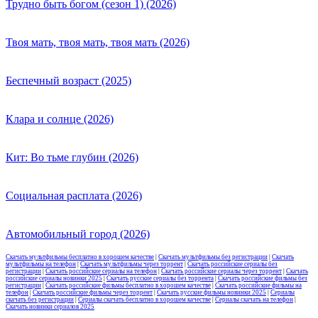
Трудно быть богом (сезон 1) (2026)
Твоя мать, твоя мать, твоя мать (2026)
Беспечный возраст (2025)
Клара и солнце (2026)
Кит: Во тьме глубин (2026)
Социальная расплата (2026)
Автомобильный город (2026)
Скачать мультфильмы бесплатно в хорошем качестве
|
Скачать мультфильмы без регистрации
|
Скачать
мультфильмы на телефон
|
Скачать мультфильмы через торрент
|
Скачать российские сериалы без
регистрации
|
Скачать российские сериалы на телефон
|
Скачать российские сериалы через торрент
|
Скачать
российские сериалы новинки 2025
|
Скачать русские сериалы без торрента
|
Скачать российские фильмы без
регистрации
|
Скачать российские фильмы бесплатно в хорошем качестве
|
Скачать российские фильмы на
телефон
|
Скачать российские фильмы через торрент
|
Скачать русские фильмы новинки 2025
|
Сериалы
скачать без регистрации
|
Сериалы скачать бесплатно в хорошем качестве
|
Сериалы скачать на телефон
|
Скачать новинки сериалов 2025