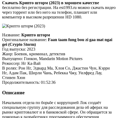
Скачать Крипто шторм (2023) в хорошем качестве
бесплатно без регистрации. На est1993.ru можно скачать видео
через торрент или без него на телефон, планшет или
компьютер в высоком разрешении HD 1080.
Название:
Крипто шторм
Оригинальное название:
Faan taam fung bou zi gaa mat ngai
gei (Crypto Storm)
Год выпуска: 2023
Жанр: Боевик, криминал, детектив
Выпущено: Гонкон, Mandarin Motion Pictures
Режиссер: Нг Ка-Вай
В ролях: Рон Нг, Эдвард Ма, Хлоя Со, Джастин Чун, Кэрри
Нг, Адам Пак, Ширли Чань, Ребекка Чжу, Уилфред Лау,
Стивен Хюн
Продолжительность: 01:52:36
Описание
Начальник отдела по борьбе с коррупцией Лок создаёт
специальную группу для расследования дела об аферах на
рынке криптовалют и в банковской сфере. Он обращается за
помощью к разработчику программного обеспечения