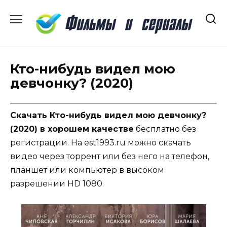
Перейти
к
содержанию
Кто-нибудь видел мою
девчонку? (2020)
Скачать Кто-нибудь видел мою девчонку?
(2020) в хорошем качестве
бесплатно без
регистрации. На est1993.ru можно скачать
видео через торрент или без него на телефон,
планшет или компьютер в высоком
разрешении HD 1080.