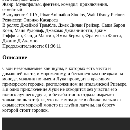
Жанр: Мультфильм, фэнтези, комедия, приключения,
семейный
Выпущено: США, Pixar Animation Studios, Walt Disney Pictures
Режиссер: Энрико Касароса
В ролях: Джейкоб Трамбле, Джек Дилан Грейзер, Саша Барон
Коэн, Майя Рудольф, Джакомо Джианниотти, Джим
Гэффиган, Сэнди Мартин, Эмма Берман, Франческа Фанти,
Джино Д Акампо
Продолжительность: 01:36:11
Описание
Свои незабываемые каникулы, в которых есть место и
домашней пасте, и мороженому, и бесконечным поездкам на
мопеде, мальчик по имени Лука проводит в красивом
приморском городке, расположенном на итальянской Ривьере.
Ни одно приключение Луки не обходится без участия его
нового лучшего друга, и беззаботность отдыха омрачает
только лишь тот факт, что на самом деле в облике мальчика
скрывается морской монстр из глубин лагуны, на берегу
которой стоит городок.