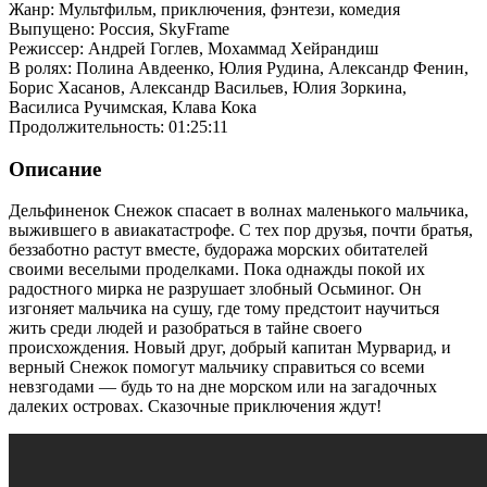
Жанр: Мультфильм, приключения, фэнтези, комедия
Выпущено: Россия, SkyFrame
Режиссер: Андрей Гоглев, Мохаммад Хейрандиш
В ролях: Полина Авдеенко, Юлия Рудина, Александр Фенин,
Борис Хасанов, Александр Васильев, Юлия Зоркина,
Василиса Ручимская, Клава Кока
Продолжительность: 01:25:11
Описание
Дельфиненок Снежок спасает в волнах маленького мальчика,
выжившего в авиакатастрофе. С тех пор друзья, почти братья,
беззаботно растут вместе, будоража морских обитателей
своими веселыми проделками. Пока однажды покой их
радостного мирка не разрушает злобный Осьминог. Он
изгоняет мальчика на сушу, где тому предстоит научиться
жить среди людей и разобраться в тайне своего
происхождения. Новый друг, добрый капитан Мурварид, и
верный Снежок помогут мальчику справиться со всеми
невзгодами — будь то на дне морском или на загадочных
далеких островах. Сказочные приключения ждут!