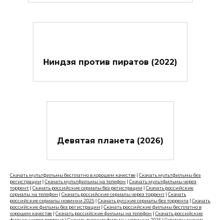
Ниндзя против пиратов (2022)
Девятая планета (2026)
Скачать мультфильмы бесплатно в хорошем качестве
|
Скачать мультфильмы без
регистрации
|
Скачать мультфильмы на телефон
|
Скачать мультфильмы через
торрент
|
Скачать российские сериалы без регистрации
|
Скачать российские
сериалы на телефон
|
Скачать российские сериалы через торрент
|
Скачать
российские сериалы новинки 2025
|
Скачать русские сериалы без торрента
|
Скачать
российские фильмы без регистрации
|
Скачать российские фильмы бесплатно в
хорошем качестве
|
Скачать российские фильмы на телефон
|
Скачать российские
фильмы через торрент
|
Скачать русские фильмы новинки 2025
|
Сериалы скачать