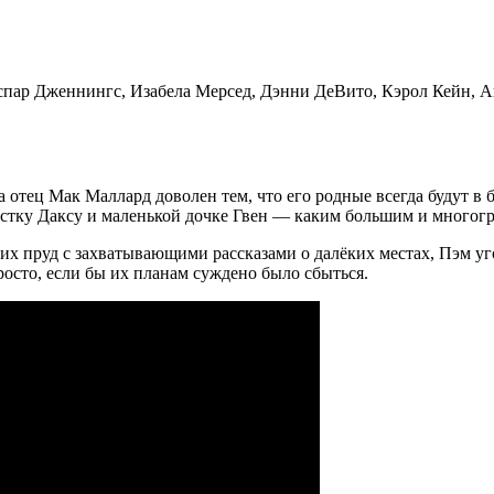
Каспар Дженнингс, Изабела Мерсед, Дэнни ДеВито, Кэрол Кейн,
 отец Мак Маллард доволен тем, что его родные всегда будут в 
остку Даксу и маленькой дочке Гвен — каким большим и многог
их пруд с захватывающими рассказами о далёких местах, Пэм уг
осто, если бы их планам суждено было сбыться.