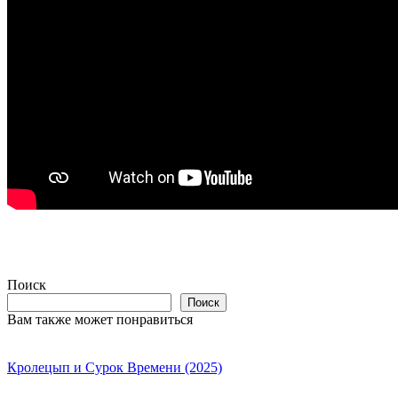
Поиск
Поиск
Вам также может понравиться
Кролецып и Сурок Времени (2025)