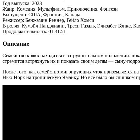
Год выпуска: 2023
Жанр: Комедия, Мультфильм, Приключения, Фэнтези
Выпущено: США, Франция, Канада
Режиссер: Бенжамин Реннер, Гейло Хомси
В ролях: Кумэйл Нанджиани, Треси Газаль, Элизабет Бэнкс, 
Продолжительность: 01:31:51
Описание
Семейство крякв находится в затруднительном положении: пока
стремится встряхнуть их и показать своим детям — сыну-подр
После того, как семейство мигрирующих уток приземляется на 
Нью-Йорк на тропическую Ямайку. Но всё было бы слишком пр