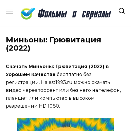
Перейти
к
содержанию
Миньоны: Грювитация
(2022)
Скачать Миньоны: Грювитация (2022) в
хорошем качестве
бесплатно без
регистрации. На est1993.ru можно скачать
видео через торрент или без него на телефон,
планшет или компьютер в высоком
разрешении HD 1080.