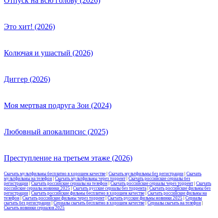
Отпуск на всю голову (2026)
Это хит! (2026)
Колючая и ушастый (2026)
Диггер (2026)
Моя мертвая подруга Зои (2024)
Любовный апокалипсис (2025)
Преступление на третьем этаже (2026)
Скачать мультфильмы бесплатно в хорошем качестве
|
Скачать мультфильмы без регистрации
|
Скачать
мультфильмы на телефон
|
Скачать мультфильмы через торрент
|
Скачать российские сериалы без
регистрации
|
Скачать российские сериалы на телефон
|
Скачать российские сериалы через торрент
|
Скачать
российские сериалы новинки 2025
|
Скачать русские сериалы без торрента
|
Скачать российские фильмы без
регистрации
|
Скачать российские фильмы бесплатно в хорошем качестве
|
Скачать российские фильмы на
телефон
|
Скачать российские фильмы через торрент
|
Скачать русские фильмы новинки 2025
|
Сериалы
скачать без регистрации
|
Сериалы скачать бесплатно в хорошем качестве
|
Сериалы скачать на телефон
|
Скачать новинки сериалов 2025