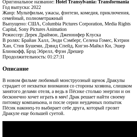
Оригинальное название:
Hotel Transylvania: Transformania
Год выпуска: 2022
Жанр: Мультфильм, ужасы, фэнтези, комедия, приключения,
семейный, полнометражный
Выпущено: США, Columbia Pictures Corporation, Media Rights
Capital, Sony Pictures Animation
Режиссер: Дерек Драймон, Дженнифер Клуска
В ролях: Брайан Халл, Энди Сэмберг, Селена Гомес, Кэтрин
Хан, Стив Бушеми, Дэвид Спейд, Кигэн-Майкл Ки, Эшер
Блинкофф, Брэд Эбрелл, Фрэн Дрешер
Продолжительность: 01:27:31
Описание
В новом фильме любимый монструозный щенок Дракулы
страдает от нехватки внимания со стороны хозяина, слишком
занятого делами отеля, а ведь в Пёсике столько энергии и он
бесконечно хочет играть в мяч! Драк решает найти своему
питомцу компаньона, и после серии неудачных попыток
Пёсик наконец-то выбирает себе друга, который грозит
Дракуле еще большей суетой.