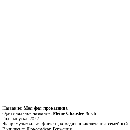
Название:
Моя фея-проказница
Оригинальное название:
Meine Chaosfee & ich
Год выпуска: 2022
Жанр: мультфильм, фэнтези, комедия, приключения, семейный
Выпущено: Люксембург, Германия