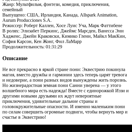
Жанр: Мультфильм, фэнтези, комедия, приключения,
семейный
Выпущено: США, Ирландия, Канада, Allspark Animation,
Aurum Producciones S.A.
Режиссер: Роберт Каллен, Хосе Луис Уча, Марк Фаттибене
В ролях: Элизабет Перкинс, Джеймс Марсден, Ванесса Энн
Хадженс, Джейн Краковски, Кимико Гленн, Майкл МакКин,
София Карсон, Кен Жонг, Фил ЛаМарр
Продолжительность: 01:31:29
Описание
Не все прекрасно в яркой стране пони: Эквестрию покинула
магия, вместо дружбы и гармонии здесь теперь царят тревога
и недоверие, а пони разных видов вынуждены жить порознь.
Но жизнерадостная земная пони Санни уверена — у этого
волшебного мира есть надежда! Вместе с единорожкой Иззи и
другими новыми друзьями их ждут невероятные
приключения, удивительные дальние страны и
головокружительные опасности. И именно маленьким пони
по силам совершить огромные подвиги, чтобы вернуть мир и
счастье в Эквестрию!