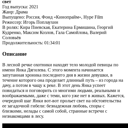
свет
Год выпуска: 2021
Жанр: Драма
Выпущено: Россия, Фонд «Кинопрайм», Hype Film
Режиссер: Игорь Поплаухин
В ролях: Кира Пиевская, Екатерина Ермишина, Георгий
Кудренко, Максим Козлов, Гала Самойлова, Валерий
Соловьёв
Продолжительность: 01:34:01
Описание
В лесной речке охотники находят тело молодой певицы по
имени Янка Дягилева. С этого момента начинается
запутанная хроника последнего дня в жизни девушки, в
течение которого она проделает длинный путь – из города на
дачу, а потом в чащу к реке. В этот день Янка успеет
повидаться и поговорить со многими людьми, реальными и
воображаемыми, даже с теми, кого уже нет в живых. Кажется,
очередной шаг Янки вот-вот прольет свет на обстоятельства
ее загадочной гибели: безнадежная любовь, споры с
близкими, нелады с самой собой, странные встречи с
незнакомцами в лесу.