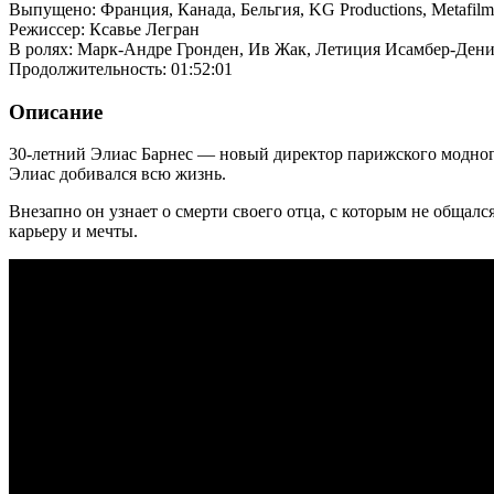
Выпущено: Франция, Канада, Бельгия, KG Productions, Metafilms,
Режиссер: Ксавье Легран
В ролях: Марк-Андре Гронден, Ив Жак, Летиция Исамбер-Дени
Продолжительность: 01:52:01
Описание
30-летний Элиас Барнес — новый директор парижского модного
Элиас добивался всю жизнь.
Внезапно он узнает о смерти своего отца, с которым не общалс
карьеру и мечты.