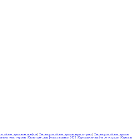
оссийские сериалы на телефон
|
Скачать российские сериалы через торрент
|
Скачать российские сериалы
фильмы через торрент
|
Скачать русские фильмы новинки 2025
|
Сериалы скачать без регистрации
|
Сериалы