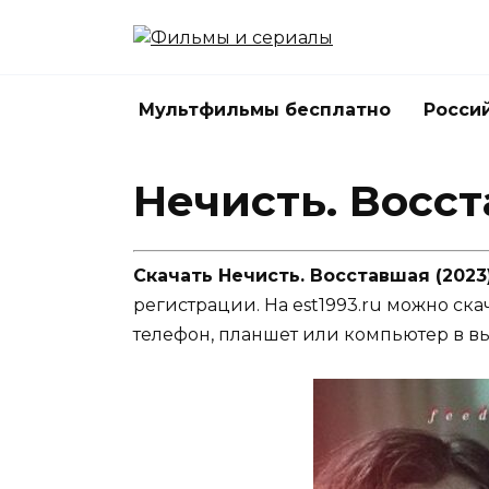
Перейти
к
содержанию
Мультфильмы бесплатно
Росси
Нечисть. Восст
Скачать Нечисть. Восставшая (2023
регистрации. На est1993.ru можно ска
телефон, планшет или компьютер в в