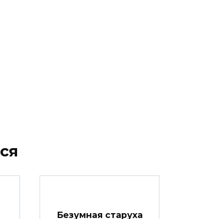
ся
Безумная старуха