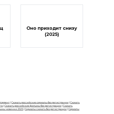
ищ
Оно приходит снизу
(2025)
 торрент
|
Скачать российские сериалы без регистрации
|
Скачать
нта
|
Скачать российские фильмы без регистрации
|
Скачать
льмы новинки 2025
|
Сериалы скачать без регистрации
|
Сериалы