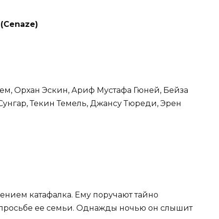
 (Cenaze)
дем, Орхан Эскин, Ариф Мустафа Гюней, Бейза
Сунгар, Текин Темель, Джансу Тюреди, Эрен
ением катафалка. Ему поручают тайно
 просьбе ее семьи. Однажды ночью он слышит