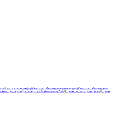
оссийские сериалы на телефон
|
Скачать российские сериалы через торрент
|
Скачать российские сериалы
фильмы через торрент
|
Скачать русские фильмы новинки 2025
|
Сериалы скачать без регистрации
|
Сериалы