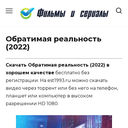
Перейти
к
содержанию
Обратимая реальность
(2022)
Скачать Обратимая реальность (2022) в
хорошем качестве
бесплатно без
регистрации. На est1993.ru можно скачать
видео через торрент или без него на телефон,
планшет или компьютер в высоком
разрешении HD 1080.