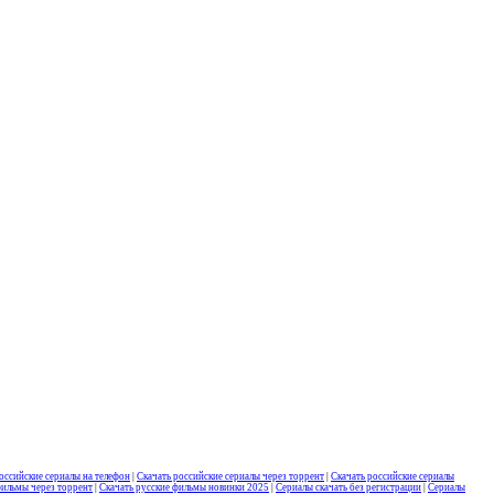
оссийские сериалы на телефон
|
Скачать российские сериалы через торрент
|
Скачать российские сериалы
фильмы через торрент
|
Скачать русские фильмы новинки 2025
|
Сериалы скачать без регистрации
|
Сериалы