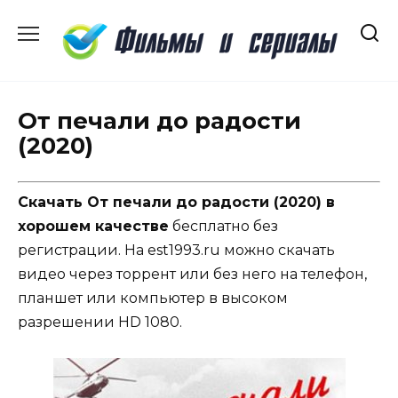
Перейти
к
содержанию
От печали до радости
(2020)
Скачать От печали до радости (2020) в
хорошем качестве
бесплатно без
регистрации. На est1993.ru можно скачать
видео через торрент или без него на телефон,
планшет или компьютер в высоком
разрешении HD 1080.