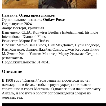
Название:
Отряд преступников
Оригинальное название:
Outlaw Posse
Год выпуска: 2024
Жанр: Вестерн, криминал
Выпущено: США, Konwiser Brothers Entertainment, Iris Indie
International, Diamond Films
Режиссер: Марио Ван Пиблз
В ролях: Марио Ван Пиблз, Нил МакДонаф, Вупи Голдберг,
Кэм Жиганде, Эдвард Джеймс Олмос, Джон Кэрролл Линч,
М. Эммет Уолш, Уильям Мапотер, Медоу Уильямс, Седрик-
развлекатель
Продолжительность: 01:48:41
Описание
В 1908 году ‘Главный’ возвращается после долгих лет
нахождения в бегах, чтобы вернуть украденное золото,
спрятанное в горах Монтаны. Однако за ним начинает охоту
Анхель, и его путь к золоту сопровождается следом из
мертвых тел.