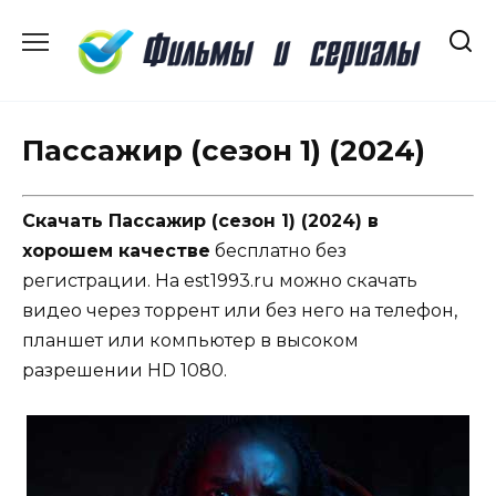
Перейти
к
содержанию
Пассажир (сезон 1) (2024)
Скачать Пассажир (сезон 1) (2024) в
хорошем качестве
бесплатно без
регистрации. На est1993.ru можно скачать
видео через торрент или без него на телефон,
планшет или компьютер в высоком
разрешении HD 1080.