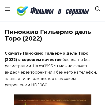
Перейти
к
содержанию
Пиноккио Гильермо дель
Торо (2022)
Скачать Пиноккио Гильермо дель Торо
(2022) в хорошем качестве
бесплатно без
регистрации. На est1993.ru можно скачать
видео через торрент или без него на телефон,
планшет или компьютер в высоком
разрешении HD 1080.