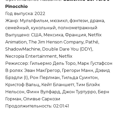
Pinocchio
Год выпуска: 2022
Жанр: Мультфильм, мюзикл, фэнтези, драма,
семейный, кукольный, полнометражный
Выпущено: США, Мексика, Франция, Netflix
Animation, The Jim Henson Company, Pathé,
ShadowMachine, Double Dare You (DDY),
Necropia Entertainment, Netflix
Режиссер: Гильермо Дель Торо, Марк Густафсон
В ролях: Эван МакГрегор, Грегори Манн, Дэвид
Брэдли (I), Рон Перлман, Тильда Суинтон,
Кристоф Вальц, Кейт Бланшетт, Тим Блэйк
Нельсон, Финн Вулфард, Джон Туртурро, Берн
Горман, Оливье Саркози
Продолжительность: 02:01:41