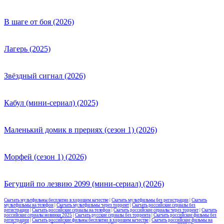
В шаге от боя (2026)
Лагерь (2025)
Звёздный сигнал (2026)
Кабул (мини-сериал) (2025)
Маленький домик в прериях (сезон 1) (2026)
Морфей (сезон 1) (2026)
Бегущий по лезвию 2099 (мини-сериал) (2026)
Скачать мультфильмы бесплатно в хорошем качестве
|
Скачать мультфильмы без регистрации
|
Скачать
мультфильмы на телефон
|
Скачать мультфильмы через торрент
|
Скачать российские сериалы без
регистрации
|
Скачать российские сериалы на телефон
|
Скачать российские сериалы через торрент
|
Скачать
российские сериалы новинки 2025
|
Скачать русские сериалы без торрента
|
Скачать российские фильмы без
регистрации
|
Скачать российские фильмы бесплатно в хорошем качестве
|
Скачать российские фильмы на