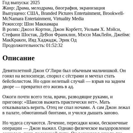
Год выпуска: 2025
Жанр: Драма, мелодрама, биография, экранизация
Выпущено: США, Branded Pictures Entertainment, Brookwell-
McNamara Entertainment, Virtuality Media
Режиссер: Шон Макнамара
В ролях: Джоэл Кортни, Джон Корбетт, Уильям Х. Мэйси,
Стефани Шостак, ДеВон Франклин, Мэсси МакЛейн, Джеймс
МакКракен, Ияд Хаджадж, Эрик Од
Продолжительность: 01:52:32
Описание
Девятилетний Джон О’Лири был обычным мальчишкой. Он
гонял на велосипеде, спорил с сёстрами и мечтал стать
бейсболистом. Но один нелепый случай — взрыв на заднем
дворе — превратил его жизнь в ад.
Ожоги почти всего тела, врачи, разводящие руками, и
приговор: «Шансов выжить практически нет». Мать
отказывалась верить. Отец не спал ночами. А сам Джон лежал
в палате, обмотанный бинтами, и учился дышать заново.
Но чудеса случаются. Лечение, пересадки кожи, бесконечные
операции — Джон выжил. Однако физическое выздоровление