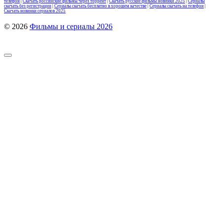
телефон
|
Скачать российские фильмы через торрент
|
Скачать русские фильмы новинки 2025
|
Сериалы
скачать без регистрации
|
Сериалы скачать бесплатно в хорошем качестве
|
Сериалы скачать на телефон
|
Скачать новинки сериалов 2025
© 2026
Фильмы и сериалы 2026