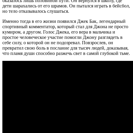
оказалось лишь половиной пути. Он вернулся в школу, где
дети шарахались от его шрамов. Он пытался играть в бейсбол,
но тело отказывалось слушаться.
Именно тогда в его жизни появился Джек Бак, легендарный
спортивный комментатор, который стал для Джона не просто
кумиром, а другом. Голос Джека, его вера в мальчика и
простое человеческое участие помогли Джону разглядеть в
себе силу, о которой он не подозревал. Повзрослев, он
превратил свою боль в послание для тысяч людей, доказывая,
что пламя души способно разжечь свет в самой глубокой тьме.