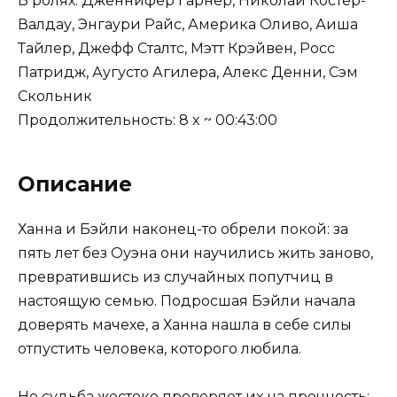
В ролях: Дженнифер Гарнер, Николай Костер-
Валдау, Энгаури Райс, Америка Оливо, Аиша
Тайлер, Джефф Сталтс, Мэтт Крэйвен, Росс
Патридж, Аугусто Агилера, Алекс Денни, Сэм
Скольник
Продолжительность: 8 x ~ 00:43:00
Описание
Ханна и Бэйли наконец-то обрели покой: за
пять лет без Оуэна они научились жить заново,
превратившись из случайных попутчиц в
настоящую семью. Подросшая Бэйли начала
доверять мачехе, а Ханна нашла в себе силы
отпустить человека, которого любила.
Но судьба жестоко проверяет их на прочность: