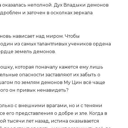
а оказалась неполной. Дух Владыки демонов
дроблен и заточен в осколках зеркала
 вновь нависает над миром. Чтобы
 один из самых талантливых учеников ордена
ердце земель демонов.
кошку, которая поначалу кажется ему лишь
ельные опасности заставляют их забыть о
 шагом по землям демонов Му Цин всё чаще
, кого он привык ненавидеть?
только с внешними врагами, но и с тенями
е его представления о добре и зле. Когда в
ой тысячи лет назад, истина оказывается