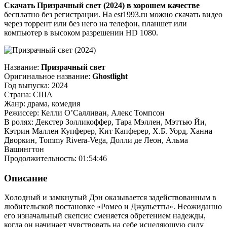
Скачать Призрачный свет (2024) в хорошем качестве
бесплатно без регистрации. На est1993.ru можно скачать видео
через торрент или без него на телефон, планшет или
компьютер в высоком разрешении HD 1080.
Название:
Призрачный свет
Оригинальное название:
Ghostlight
Год выпуска: 2024
Страна: США
Жанр: драма, комедия
Режиссер: Келли О’Салливан, Алекс Томпсон
В ролях: Декстер Золликоффер, Тара Мэллен, Мэттью Йи,
Кэтрин Маллен Купферер, Кит Капферер, Х.Б. Уорд, Ханна
Дворкин, Tommy Rivera-Vega, Долли де Леон, Альма
Вашингтон
Продолжительность: 01:54:46
Описание
Холодный и замкнутый Дэн оказывается задействованным в
любительской постановке «Ромео и Джульетты». Неожиданно
его изначальный скепсис сменяется обретением надежды,
когда он начинает чувствовать на себе исцеляющую силу