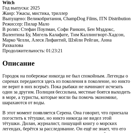
Witch
Год выпуска: 2025
Жанр: Ужасы, мистика, триллер
Выпущено: Великобритания, ChampDog Films, ITN Distribution
Режиссер: Пилар Мало
В ролях: Стефан Поулман, Софи Ранкин, Бен Мэддокс,
Валентина Бу, Мигель Калафате, Тим Каллингворт-Хадсон,
Марко Челли, Алеся Лифантий, Шэйли Рейган, Анна
Рахвалова
Продолжительность: 01:23:21
Описание
Городок на побережье никогда не был спокойным. Легенды о
сиренах передаются здесь из поколения в поколение, но никто
не верит в них всерьёз. Пока рыбаки не начинают исчезать
один за другим. Полиция бессильна, местные боятся выходить
в море, а туристы, которые могли бы помочь экономике,
шарахаются от воды.
В этот момент появляется Серена. Она говорит, что приехала
погостить к тётушке, но никто никогда не видел этой
тётушки. Дилан, журналист, пишущий книгу о морских
легендах, берётся за расследование. Он ещё не знает, что его