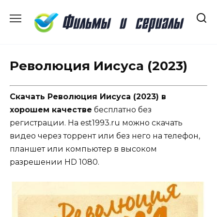
Перейти
к
содержанию
Революция Иисуса (2023)
Скачать Революция Иисуса (2023) в
хорошем качестве
бесплатно без
регистрации. На est1993.ru можно скачать
видео через торрент или без него на телефон,
планшет или компьютер в высоком
разрешении HD 1080.