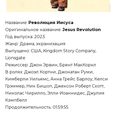
Название:
Революция Иисуса
Оригинальное название:
Jesus Revolution
Год выпуска: 2023
Жанр: Драма, экранизация
Выпущено: США, Kingdom Story Company,
Lionsgate
Режиссер: Джон Эрвин, Брент МакКоркл
В ролях: Джоэл Кортни, Джонатан Руми,
Кимберли Уильямс, Анна Грейс Барлоу, Келси
Грэммер, Ник Бишоп, Джексон Роберт Скотт,
Николас Чирилло, Элли Иоаннидес, Джулия
Кэмпбелл
Продолжительность: 01:59:55