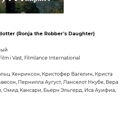
dotter (Ronja the Robber’s Daughter)
ный
m i Väst, Filmlance International
ольц Хенриксон, Кристофер Вагелин, Криста
весон, Пернилла Аугуст, Ланселот Нкубе, Вера
л, Омид Кансари, Бьёрн Эльгерд, Иса Ауифиа,