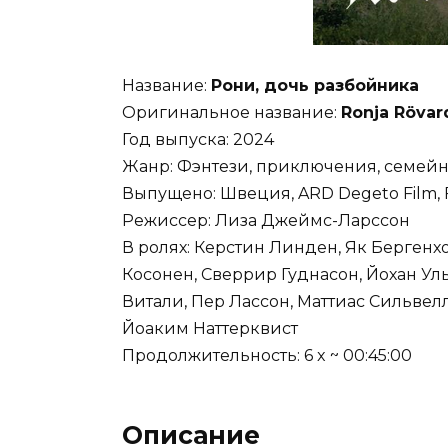
Название:
Рони, дочь разбойника
Оригинальное название:
Ronja Rövar
Год выпуска: 2024
Жанр: Фэнтези, приключения, семей
Выпущено: Швеция, ARD Degeto Film, Fil
Режиссер: Лиза Джеймс-Ларссон
В ролях: Керстин Линден, Як Бергенх
Косонен, Сверрир Гуднасон, Йохан Уль
Витали, Пер Лассон, Маттиас Сильвел
Йоаким Наттерквист
Продолжительность: 6 x ~ 00:45:00
Описание