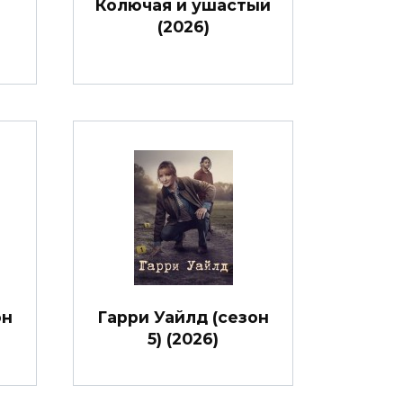
Колючая и ушастый
(2026)
он
Гарри Уайлд (сезон
5) (2026)