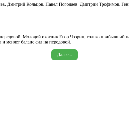
лев, Дмитрий Кольцов, Павел Погодаев, Дмитрий Трофимов, Ге
 передовой. Молодой охотник Егор Чээрин, только прибывший на
и и меняет баланс сил на передовой.
Далее...