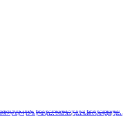
оссийские сериалы на телефон
|
Скачать российские сериалы через торрент
|
Скачать российские сериалы
фильмы через торрент
|
Скачать русские фильмы новинки 2025
|
Сериалы скачать без регистрации
|
Сериалы