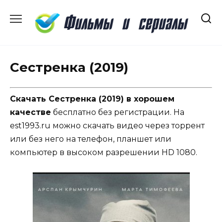
Перейти
к
содержанию
Сестренка (2019)
Скачать Сестренка (2019) в хорошем
качестве
бесплатно без регистрации. На
est1993.ru можно скачать видео через торрент
или без него на телефон, планшет или
компьютер в высоком разрешении HD 1080.