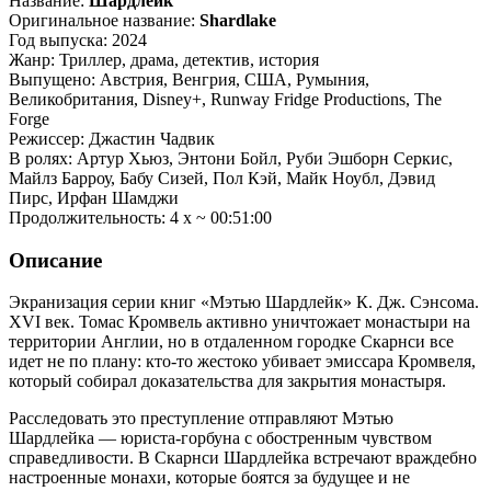
Название:
Шардлейк
Оригинальное название:
Shardlake
Год выпуска: 2024
Жанр: Триллер, драма, детектив, история
Выпущено: Австрия, Венгрия, США, Румыния,
Великобритания, Disney+, Runway Fridge Productions, The
Forge
Режиссер: Джастин Чадвик
В ролях: Артур Хьюз, Энтони Бойл, Руби Эшборн Серкис,
Майлз Барроу, Бабу Сизей, Пол Кэй, Майк Ноубл, Дэвид
Пирс, Ирфан Шамджи
Продолжительность: 4 x ~ 00:51:00
Описание
Экранизация серии книг «Мэтью Шардлейк» К. Дж. Сэнсома.
XVI век. Томас Кромвель активно уничтожает монастыри на
территории Англии, но в отдаленном городке Скарнси все
идет не по плану: кто-то жестоко убивает эмиссара Кромвеля,
который собирал доказательства для закрытия монастыря.
Расследовать это преступление отправляют Мэтью
Шардлейка — юриста-горбуна с обостренным чувством
справедливости. В Скарнси Шардлейка встречают враждебно
настроенные монахи, которые боятся за будущее и не