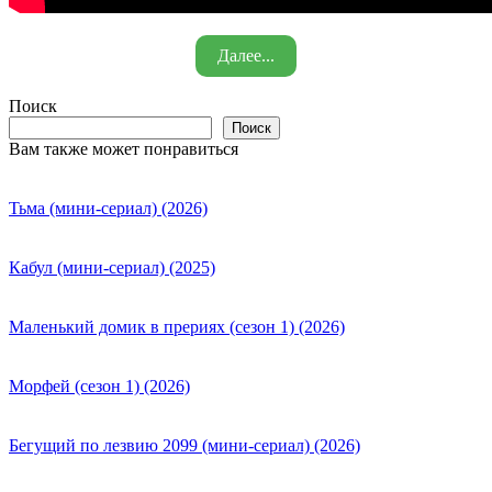
Далее...
Поиск
Поиск
Вам также может понравиться
Тьма (мини-сериал) (2026)
Кабул (мини-сериал) (2025)
Маленький домик в прериях (сезон 1) (2026)
Морфей (сезон 1) (2026)
Бегущий по лезвию 2099 (мини-сериал) (2026)