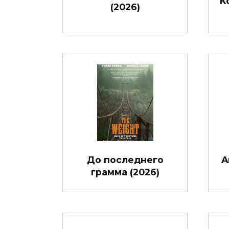
К
(2026)
До последнего
A
грамма (2026)