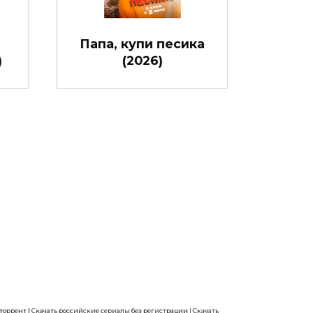
Папа, купи песика
)
(2026)
 торрент
|
Скачать российские сериалы без регистрации
|
Скачать