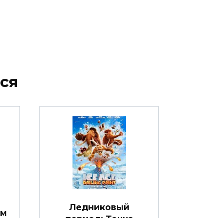
ся
Ледниковый
ом