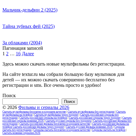
Мальчик-дельфин 2 (2025)
Тайна зубных фей (2025)
За облаками (2004)
Пагинация записей
1
2
…
16
Далее
Здесь можно скачать новые мультфильмы без регистрации.
На сайте textur.ru мы собрали большую базу мультиков для
детей — их можно скачать совершенно бесплатно без
регистрации и sms. Все очень просто и удобно!
Поиск
Поиск
© 2026
Фильмы и сериалы 2026
Скачать мультфильмы бесплатно в хорошем качестве
|
Скачать мультфильмы без регистрации
|
Скачать
мультфильмы на телефон
|
Скачать мультфильмы через торрент
|
Скачать российские сериалы без
регистрации
|
Скачать российские сериалы на телефон
|
Скачать российские сериалы через торрент
|
Скачать
российские сериалы новинки 2026
|
Скачать русские сериалы без торрента
|
Скачать российские фильмы без
регистрации
|
Скачать российские фильмы бесплатно в хорошем качестве
|
Скачать российские фильмы на
телефон
Скачать российские фильмы через торрент
|
Скачать русские фильмы новинки 2026
|
Сериалы
скачать без регистрации
|
Сериалы скачать бесплатно в хорошем качестве
|
Сериалы скачать на телефон
|
Скачать новинки сериалов 2026